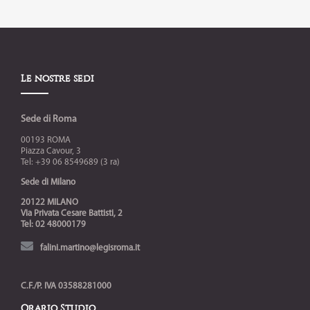
Le nostre sedi
Sede di Roma
00193 ROMA
Piazza Cavour, 3
Tel: +39 06 8549689 (3 ra)
Sede di Milano
20122 MILANO
Via Privata Cesare Battisti, 2
Tel: 02 48000179
falini.martino@legisroma.it
C.F./P. IVA 03588281000
Orario Studio