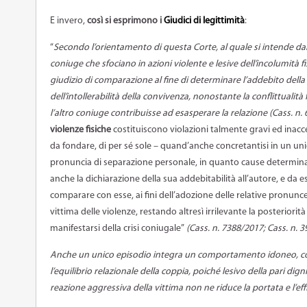
E invero,
così si esprimono i
Giudici di legittimità
:
“
Secondo l’orientamento di questa Corte, al quale si intende dar
coniuge che sfociano in azioni violente e lesive dell’incolumità f
giudizio di comparazione al fine di determinare l’addebito del
dell’intollerabilità della convivenza, nonostante la conflittualità
l’altro coniuge contribuisse ad esasperare la relazione (Cass. n.
violenze fisiche
costituiscono violazioni talmente gravi ed inacc
da fondare, di per sé sole – quand’anche concretantisi in un uni
pronuncia di separazione personale, in quanto cause determinant
anche la dichiarazione della sua addebitabilità all’autore, e da e
comparare con esse, ai fini dell’adozione delle relative pronun
vittima delle violenze, restando altresì irrilevante la posteriorit
manifestarsi della crisi coniugale”
(Cass. n. 7388/2017; Cass. n. 3
Anche un unico episodio integra un comportamento idoneo, c
l’equilibrio relazionale della coppia, poiché lesivo della pari dig
reazione aggressiva della vittima non ne riduce la portata e l’eff