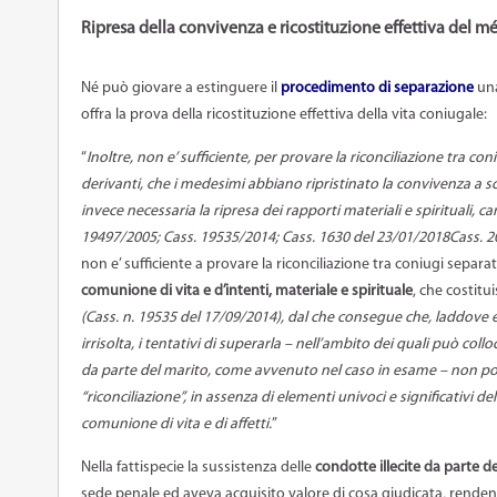
Ripresa della convivenza e ricostituzione effettiva del 
Né può giovare a estinguere il
procedimento di
separazione
una
offra la prova della ricostituzione effettiva della vita coniugale:
“
Inoltre, non e’ sufficiente, per provare la riconciliazione tra coni
derivanti, che i medesimi abbiano ripristinato la convivenza a 
invece necessaria la ripresa dei rapporti materiali e spirituali, car
19497/2005; Cass. 19535/2014; Cass. 1630 del 23/01/2018Cass. 2
non e’ sufficiente a provare la riconciliazione tra coniugi separa
comunione di vita e d’intenti, materiale e spirituale
, che costitu
(Cass. n. 19535 del 17/09/2014), dal che consegue che, laddove
irrisolta, i tentativi di superarla – nell’ambito dei quali può coll
da parte del marito, come avvenuto nel caso in esame – non po
“riconciliazione”, in assenza di elementi univoci e significativi de
comunione di vita e di affetti.
”
Nella fattispecie la sussistenza delle
condotte illecite da parte d
sede penale ed aveva acquisito valore di cosa giudicata, renden