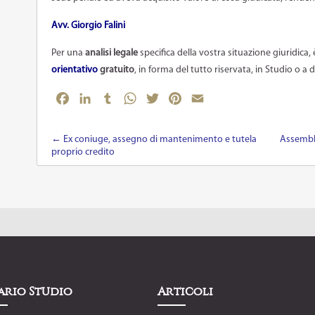
Avv. Giorgio Falini
Per una
analisi legale
specifica della vostra situazione giuridica, 
orientativo
gratuito
, in forma del tutto riservata, in Studio o a
Facebook
LinkedIn
Tumblr
WhatsApp
Twitter
Pinterest
Email
←
Ex coniuge, assegno di mantenimento e tutela
Assembl
Post navigation
proprio credito
ario Studio
Articoli