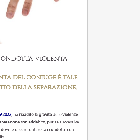
condotta violenta
nta del coniuge è tale
ito della separazione,
.9.2022
)
ha
ribadito la gravità
delle
violenze
eparazione con addebito
, pur se successive
al dovere di confrontare tali condotte con
dio.