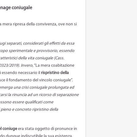
ménage coniugale
 mera ripresa della convivenza, ove non si
ugi separati, considerati gli effetti da essa
scopo sperimentale e provvisorio, essendo
atteristici della vita coniugale (Cass.
0323/2019). Invero,
“La mera coabitazione
ti essendo necessario il
rispristino della
isce il fondamento del vincolo coniugale”.
 emerga una crisi coniugale prolungata ed
ocarsi la rinuncia ad un ricorso di separazione
ssono essere qualificati come
l pieno e concreto ripristino della
el coniuge
era stata oggetto di pronunce in
do dunque indiscutibile la sua esistenza.