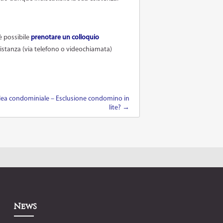
è possibile
prenotare un colloquio
 distanza (via telefono o videochiamata)
ea condominiale – Esclusione condomino in
lite?
→
News