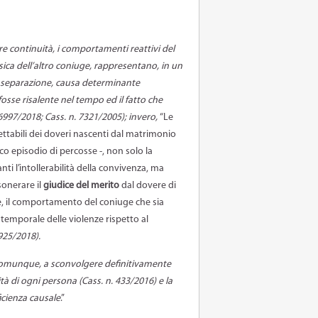
e continuità, i comportamenti reattivi del
isica dell’altro coniuge, rappresentano, in un
la separazione, causa determinante
 fosse risalente nel tempo ed il fatto che
 6997/2018; Cass. n. 7321/2005); invero,
“Le
ettabili dei doveri nascenti dal matrimonio
co episodio di percosse -, non solo la
i l’intollerabilità della convivenza, ma
sonerare il
giudice del merito
dal dovere di
ce, il comportamento del coniuge che sia
à temporale delle violenze rispetto al
925/2018).
omunque, a sconvolgere definitivamente
nità di ogni persona (Cass. n. 433/2016) e la
icienza causale
.”