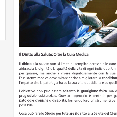
Il Diritto alla Salute: Oltre la Cura Medica
Il
diritto alla salute
non si limita al semplice accesso alle
cure
abbraccia la
dignità
e la
qualità della vita
di ogni individuo. Un 
per guarire, ma anche a vivere dignitosamente con la su
l’assistenza medica deve mirare anche a migliorare la
condizione
l’impatto che la patologia ha sulla sua vita quotidiana e su quella
L’obiettivo non può essere soltanto la
guarigione fisica
, ma 
pregiudizio esistenziale
. Questo approccio è centrale per ga
patologie croniche
o
disabilità
, fornendo loro gli strumenti pe
possibile.
Cosa può fare lo Studio per tutelare il diritto alla Salute del Clie