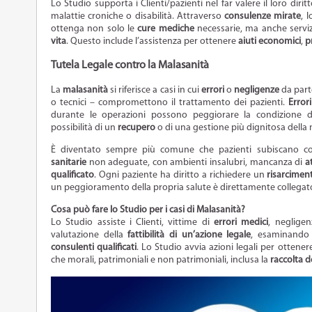
Lo Studio supporta i Clienti/pazienti nel far valere il loro diri
malattie croniche o disabilità. Attraverso
consulenze mirate
, 
ottenga non solo le
cure mediche
necessarie, ma anche serviz
vita
. Questo include l’assistenza per ottenere
aiuti economici
,
p
Tutela Legale contro la Malasanità
La
malasanità
si riferisce a casi in cui
errori
o
negligenze
da parte
o tecnici – compromettono il trattamento dei pazienti.
Error
durante le operazioni possono peggiorare la condizione di
possibilità di un
recupero
o di una gestione più dignitosa della 
È diventato sempre più comune che pazienti subiscano c
sanitarie
non adeguate, con ambienti insalubri, mancanza di
a
qualificato
. Ogni paziente ha diritto a richiedere un
risarcimen
un peggioramento della propria salute è direttamente collegat
Cosa può fare lo Studio per i casi di Malasanità?
Lo Studio assiste i Clienti, vittime di
errori medici
, negligen
valutazione della
fattibilità di un’azione legale
, esaminando 
consulenti qualificati
. Lo Studio avvia azioni legali per ottene
che morali, patrimoniali e non patrimoniali, inclusa la
raccolta d