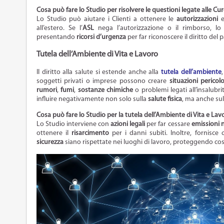
C
osa può fare lo Studio per risolvere le questioni legate alle Cu
Lo Studio può aiutare i Clienti a ottenere le
autorizzazioni
e
all’estero. Se l’
ASL
nega l’autorizzazione o il rimborso, lo
presentando
ricorsi d’urgenza
per far riconoscere il diritto del p
Tutela dell’Ambiente di Vita e Lavoro
Il diritto alla salute si estende anche alla
tutela dell’ambiente
soggetti privati o imprese possono creare
situazioni pericol
rumori
,
fumi
,
sostanze chimiche
o problemi legati all’insalubr
influire negativamente non solo sulla
salute fisica
, ma anche su
Cosa può fare lo Studio per la tutela dell’Ambiente di Vita e Lav
Lo Studio interviene con
azioni legali
per far cessare
emissioni 
ottenere il
risarcimento
per i danni subiti. Inoltre, fornisce
sicurezza
siano rispettate nei luoghi di lavoro, proteggendo cos