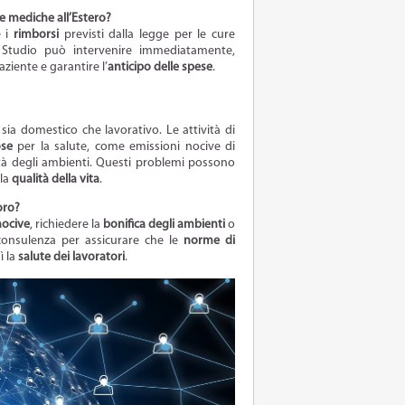
re mediche all’Estero?
 i
rimborsi
previsti dalla legge per le cure
 Studio può intervenire immediatamente,
aziente e garantire l’
anticipo delle spese
.
, sia domestico che lavorativo. Le attività di
ose
per la salute, come emissioni nocive di
ità degli ambienti. Questi problemi possono
lla
qualità della vita
.
oro?
nocive
, richiedere la
bonifica degli ambienti
o
 consulenza per assicurare che le
norme di
ì la
salute dei lavoratori
.