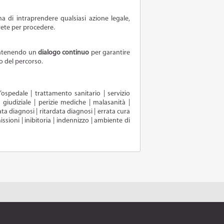
ma di intraprendere qualsiasi azione legale,
rete per procedere.
mantenendo un
dialogo continuo
per garantire
o del percorso.
l’ospedale | trattamento sanitario | servizio
 giudiziale | perizie mediche | malasanità |
ta diagnosi | ritardata diagnosi | errata cura
ssioni | inibitoria | indennizzo | ambiente di