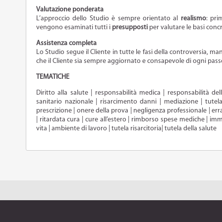
Valutazione ponderata
L’approccio dello Studio è sempre orientato al
realismo
: pri
vengono esaminati tutti i
presupposti
per valutare le basi conc
Assistenza completa
Lo Studio segue il Cliente in tutte le fasi della controversia, 
che il Cliente sia sempre aggiornato e consapevole di ogni pass
TEMATICHE
Diritto alla salute | responsabilità medica | responsabilità del
sanitario nazionale | risarcimento danni | mediazione | tutela
prescrizione | onere della prova | negligenza professionale | erra
| ritardata cura | cure all’estero | rimborso spese mediche | immi
vita | ambiente di lavoro | tutela risarcitoria| tutela della salute