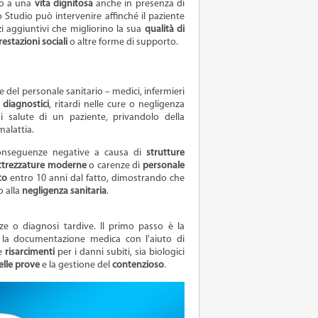
tto a una
vita dignitosa
anche in presenza di
lo Studio può intervenire affinché il paziente
i aggiuntivi che migliorino la sua
qualità di
restazioni sociali
o altre forme di supporto.
 del personale sanitario – medici, infermieri
i diagnostici
, ritardi nelle cure o negligenza
 salute di un paziente, privandolo della
malattia.
onseguenze negative a causa di
strutture
ttrezzature moderne
o carenze di
personale
to
entro 10 anni dal fatto, dimostrando che
o alla
negligenza sanitaria
.
ze o diagnosi tardive. Il primo passo è la
la documentazione medica con l’aiuto di
re
risarcimenti
per i danni subiti, sia biologici
elle prove
e la gestione del
contenzioso
.