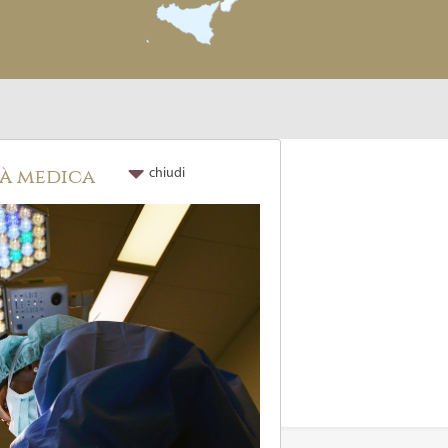
tà medica
chiudi