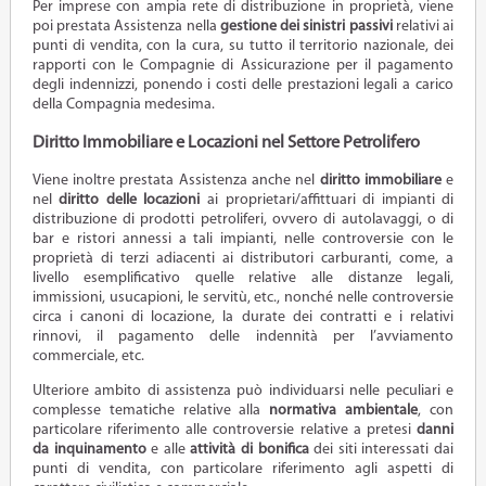
Per imprese con ampia rete di distribuzione in proprietà, viene
poi prestata Assistenza nella
gestione dei sinistri passivi
relativi ai
punti di vendita, con la cura, su tutto il territorio nazionale, dei
rapporti con le Compagnie di Assicurazione per il pagamento
degli indennizzi, ponendo i costi delle prestazioni legali a carico
della Compagnia medesima.
Diritto Immobiliare e Locazioni nel Settore Petrolifero
Viene inoltre prestata Assistenza anche nel
diritto immobiliare
e
nel
diritto delle locazioni
ai proprietari/affittuari di impianti di
distribuzione di prodotti petroliferi, ovvero di autolavaggi, o di
bar e ristori annessi a tali impianti, nelle controversie con le
proprietà di terzi adiacenti ai distributori carburanti, come, a
livello esemplificativo quelle relative alle distanze legali,
immissioni, usucapioni, le servitù, etc., nonché nelle controversie
circa i canoni di locazione, la durate dei contratti e i relativi
rinnovi, il pagamento delle indennità per l’avviamento
commerciale, etc.
Ulteriore ambito di assistenza può individuarsi nelle peculiari e
complesse tematiche relative alla
normativa ambientale
, con
particolare riferimento alle controversie relative a pretesi
danni
da inquinamento
e alle
attività di bonifica
dei siti interessati dai
punti di vendita, con particolare riferimento agli aspetti di