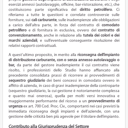
esercizi annessi (autolavaggio, officine, bar-ristorazione, etc.), che
costituiscono parte significativa del
diritto petrolifero
. Ci
riferiamo a tutte le questioni e correlate controversie sulle
forniture, sui
cali carburante
, sulle inadempienze alle obbligazioni
a carico dell’altra parte, in forza del contratto di
comodato
petrolifero
e di fornitura in esclusiva, ovvero del
contratto di
convenzionamento
, anche in relazione alla
tutela dei colori e dei
marchi aziendali
, e sull’eventuale conseguente risoluzione dei
relativi rapporti contrattuali.
A quest’ultimo proposito, in merito alla
riconsegna dell’impianto
di distribuzione carburante, con o senza annesso autolavaggio o
bar,
da parte del gestore inadempiente il cui contratto viene
risolto, i professionisti dello Studio hanno affiancato alla
precedente consolidata prassi di ricorrere ai provvedimenti di
sequestro giudiziario
dei beni concessi in comodato ovvero in
affitto di azienda, in caso di gravi inadempienze della controparte
(sequestro giudiziario, la cui gestione è notoriamente complessa
e quanto mai onerosa), quella per molti versi innovativa e
maggiormente performante del ricorso a un
provvedimento di
urgenza
ex art. 700 Cod. Proc. Civ., comportanti nei casi previsti la
immediata riconsegna degli impianti e dell’aziende, con una
gestione delle criticità ben più agevole per il titolare dell’impianto.
Contributo alla Giurisprudenza del Settore