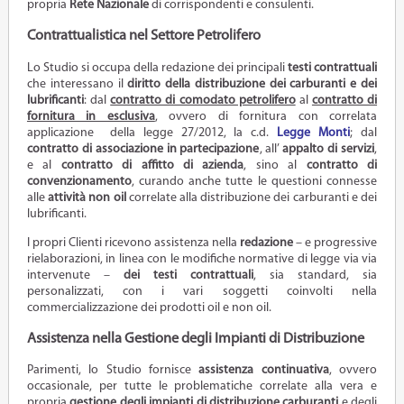
propria
Rete Nazionale
di corrispondenti e consulenti.
Contrattualistica nel Settore Petrolifero
Lo Studio si occupa della redazione dei principali
testi contrattuali
che interessano il
diritto della distribuzione dei carburanti e dei
lubrificanti
: dal
contratto di comodato petrolifero
al
contratto di
fornitura in esclusiva
, ovvero di fornitura con correlata
applicazione della legge 27/2012, la c.d.
Legge Monti
; dal
contratto di associazione in partecipazione
, all’
appalto di servizi
,
e al
contratto di affitto di azienda
, sino al
contratto di
convenzionamento
, curando anche tutte le questioni connesse
alle
attività non oil
correlate alla distribuzione dei carburanti e dei
lubrificanti.
I propri Clienti ricevono assistenza nella
redazione
– e progressive
rielaborazioni, in linea con le modifiche normative di legge via via
intervenute –
dei testi contrattuali
, sia standard, sia
personalizzati, con i vari soggetti coinvolti nella
commercializzazione dei prodotti oil e non oil.
Assistenza nella Gestione degli Impianti di Distribuzione
Parimenti, lo Studio fornisce
assistenza continuativa
, ovvero
occasionale, per tutte le problematiche correlate alla vera e
propria
gestione
degli impianti di distribuzione carburanti
e degli