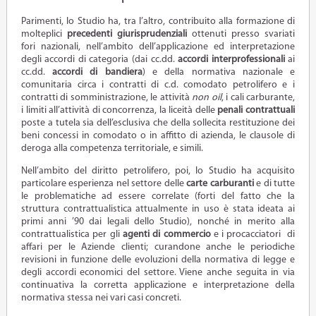
Parimenti, lo Studio ha, tra l’altro, contribuito alla formazione di
molteplici
precedenti giurisprudenziali
ottenuti presso svariati
fori nazionali, nell’ambito dell’applicazione ed interpretazione
degli accordi di categoria (dai cc.dd.
accordi
interprofessionali
ai
cc.dd.
accordi di bandiera
) e della normativa nazionale e
comunitaria circa i contratti di c.d. comodato petrolifero e i
contratti di somministrazione, le attività
non oil
, i cali carburante,
i limiti all’attività di concorrenza, la liceità delle
penali contrattuali
poste a tutela sia dell’esclusiva che della sollecita restituzione dei
beni concessi in comodato o in affitto di azienda, le clausole di
deroga alla competenza territoriale, e simili.
Nell’ambito del diritto petrolifero, poi, lo Studio ha acquisito
particolare esperienza nel settore delle
carte carburanti
e di tutte
le problematiche ad essere correlate (forti del fatto che la
struttura contrattualistica attualmente in uso è stata ideata ai
primi anni ’90 dai legali dello Studio), nonché in merito alla
contrattualistica per gli
agenti di commercio
e i procacciatori di
affari per le Aziende clienti; curandone anche le periodiche
revisioni in funzione delle evoluzioni della normativa di legge e
degli accordi economici del settore. Viene anche seguita in via
continuativa la corretta applicazione e interpretazione della
normativa stessa nei vari casi concreti.