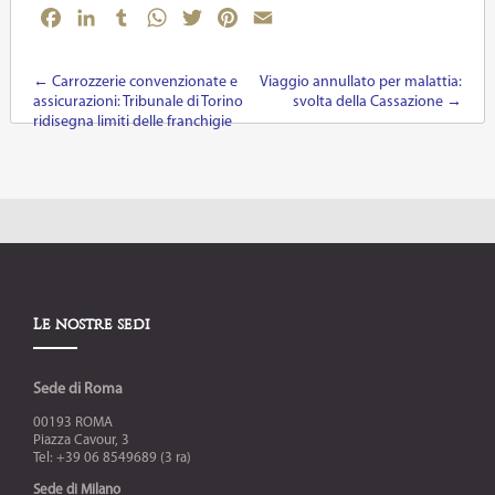
Facebook
LinkedIn
Tumblr
WhatsApp
Twitter
Pinterest
Email
←
Carrozzerie convenzionate e
Viaggio annullato per malattia:
Post navigation
assicurazioni: Tribunale di Torino
svolta della Cassazione
→
ridisegna limiti delle franchigie
Le nostre sedi
Sede di Roma
00193 ROMA
Piazza Cavour, 3
Tel: +39 06 8549689 (3 ra)
Sede di Milano