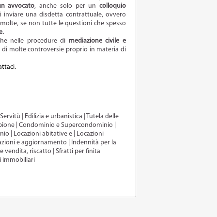
 un avvocato
, anche solo per un
colloquio
i inviare una disdetta contrattuale, ovvero
molte, se non tutte le questioni che spesso
e.
nche nelle procedure di
mediazione civile e
a di molte controversie proprio in materia di
ttaci.
vitù | Edilizia e urbanistica | Tutela delle
ucapione | Condominio e Supercondominio |
io | Locazioni abitative e | Locazioni
azioni e aggiornamento | Indennità per la
endita, riscatto | Sfratti per finita
i immobiliari