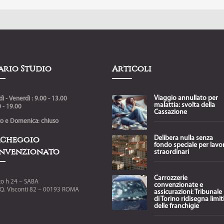
ario Studio
Articoli
Viaggio annullato per
ì - Venerdì : 9.00 - 13.00
malattia: svolta della
 - 19.00
Cassazione
to e Domenica: chiuso
rcheggio
Delibera nulla senza
fondo speciale per lavor
nvenzionato
straordinari
Carrozzerie
to h 24 – SABA
convenzionate e
.Q. Visconti 82 – 00193 ROMA
assicurazioni: Tribunale
di Torino ridisegna limit
delle franchigie