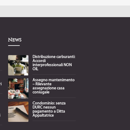
News
Distribuzione carburanti:
Accordi
interprofessionali NON
OIL
Assegno mantenimento
i
– Rilevante
assegnazione casa
coniugale
Condominio: senza
DURC nessun
pagamento a Ditta
i
Appaltatrice