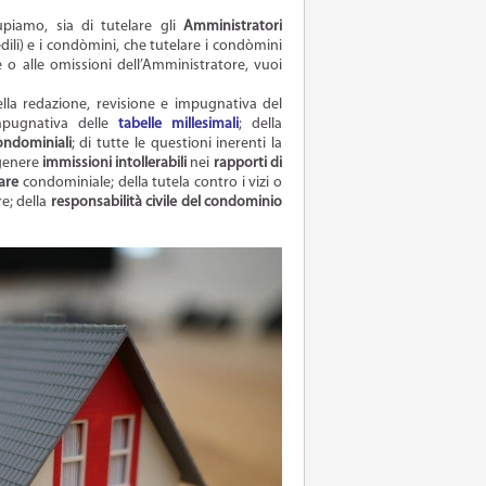
upiamo, sia di tutelare gli
Amministratori
 edili) e i condòmini, che tutelare i condòmini
ese o alle omissioni dell’Amministratore, vuoi
ella redazione, revisione e impugnativa del
impugnativa delle
tabelle millesimali
; della
ondominiali
; di tutte le questioni inerenti la
 genere
immissioni intollerabili
nei
rapporti di
lare
condominiale; della tutela contro i vizi o
re; della
responsabilità civile del condominio