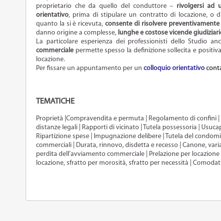
proprietario che da quello del conduttore –
rivolgersi ad
orientativo
, prima di stipulare un contratto di locazione, o d
quanto la si è ricevuta,
consente di risolvere preventivamente
danno origine a complesse,
lunghe e costose vicende giudiziari
La particolare esperienza dei professionisti dello Studio a
commerciale
permette spesso la definizione sollecita e positiv
locazione.
Per fissare un appuntamento per un
colloquio orientativo
conta
TEMATICHE
Proprietà |Compravendita e permuta | Regolamento di confini | Ser
distanze legali | Rapporti di vicinato | Tutela possessoria | Us
Ripartizione spese | Impugnazione delibere | Tutela del condomin
commerciali | Durata, rinnovo, disdetta e recesso | Canone, vari
perdita dell’avviamento commerciale | Prelazione per locazione e v
locazione, sfratto per morosità, sfratto per necessità | Comodat