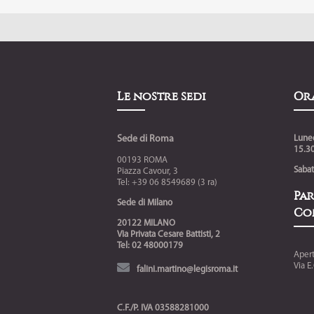
Le nostre sedi
Or
Sede di Roma
Luned
15.30
00193 ROMA
Saba
Piazza Cavour, 3
Tel: +39 06 8549689 (3 ra)
Pa
Sede di Milano
Co
20122 MILANO
Via Privata Cesare Battisti, 2
Tel: 02 48000179
Aper
Via E
falini.martino@legisroma.it
C.F./P. IVA 03588281000