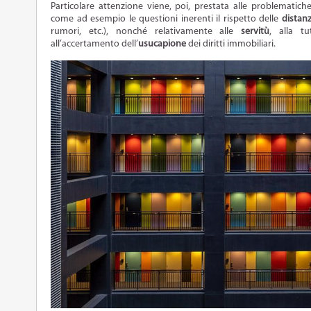
Particolare attenzione viene, poi, prestata alle problematic
come ad esempio le questioni inerenti il rispetto delle
distanz
rumori, etc.), nonché relativamente alle
servitù
, alla t
all’accertamento dell’
usucapione
dei diritti immobiliari.