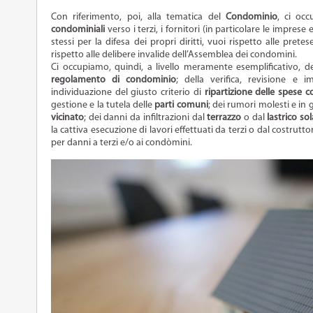
Con riferimento, poi, alla tematica del
Condominio
, ci occ
condominiali
verso i terzi, i fornitori (in particolare le imprese
stessi per la difesa dei propri diritti, vuoi rispetto alle pret
rispetto alle delibere invalide dell’Assemblea dei condomini.
Ci occupiamo, quindi, a livello meramente esemplificativo, d
regolamento di condominio
; della verifica, revisione e 
individuazione del giusto criterio di
ripartizione delle spese c
gestione e la tutela delle
parti comuni
; dei rumori molesti e in
vicinato
; dei danni da infiltrazioni dal
terrazzo
o dal
lastrico so
la cattiva esecuzione di lavori effettuati da terzi o dal costrutto
per danni a terzi e/o ai condòmini.