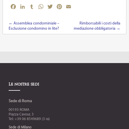
Facebook
LinkedIn
Tumblr
WhatsApp
Twitter
Pinterest
Email
←
Assemblea condominiale –
Rimborsabili i costi della
Post navigation
Esclusione condomino in lite?
mediazione obbligatoria
→
Le nostre sedi
Sede di Roma
00193 ROMA
Piazza Cavour, 3
Tel: +39 06 8549689 (3 ra)
Sede di Milano