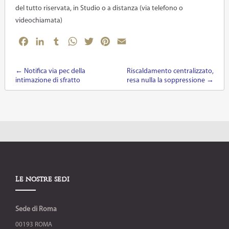
del tutto riservata, in Studio o a distanza (via telefono o
videochiamata)
Facebook
LinkedIn
Tumblr
WhatsApp
Twitter
Pinterest
Email
←
Notifica via pec della
Riscaldamento centralizzato,
Post navigation
intimazione di sfratto
resa nulla la soppressione
→
Le nostre sedi
Sede di Roma
00193 ROMA