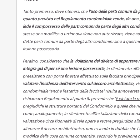
Tanto premesso, deve ritenersi che
l’uso delle parti comuni da 
quanto previsto nel Regolamento condominiale rende, da una part
lede il compossesso delle parti comuni da parte degli altri con
stesse una modifica o un’innovazione non autorizzata, viene ad
dette parti comuni da parte degli altri condomini sino a quel 
lesione possessoria.
Peraltro, considerato che
la violazione del divieto di apportare
integra già di per sé una lesione possessoria
, in riferimento all
preesistenti con porte finestre effettuato sulla facciata principale
valutare l’incidenza dell’intervento sul decoro architettonico
, v
condominiale “
anche l’estetica delle facciate
” risulta annoverata 
richiamato Regolamento al punto 8) prevede che “
è vietata la r
pregiudichi le strutture portanti del Condominio e quelle che ne
come, analogamente, in riferimento all’installazione della canna 
valutazione circa l’idoneità di tale opera a recare pregiudizio alla 
alterarne il decoro architettonico, non essendo in dubbio che 
modifica della cosa comune consentita, secondo la previsione