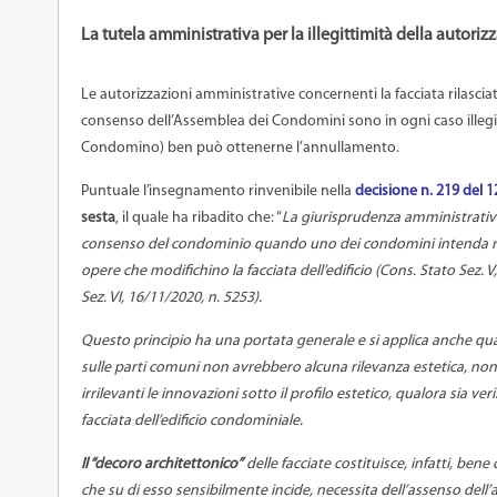
La tutela amministrativa per la illegittimità della autorizz
Le autorizzazioni amministrative concernenti la facciata rilasci
consenso dell’Assemblea dei Condomini sono in ogni caso illegit
Condomino) ben può ottenerne l’annullamento.
Puntuale l’insegnamento rinvenibile nella
decisione n. 219 del 1
sesta
, il quale ha ribadito che: “
La giurisprudenza amministrativa 
consenso del condominio quando uno dei condomini intenda real
opere che modifichino la facciata dell’edificio (Cons. Stato Sez. 
Sez. VI, 16/11/2020, n. 5253).
Questo principio ha una portata generale e si applica anche qua
sulle parti comuni non avrebbero alcuna rilevanza estetica, no
irrilevanti le innovazioni sotto il profilo estetico, qualora sia ver
facciata dell’edificio condominiale.
Il “decoro architettonico”
delle facciate costituisce, infatti, ben
che su di esso sensibilmente incide, necessita dell’assenso del