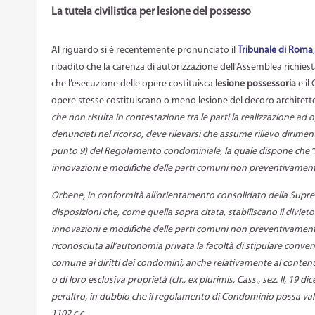
La tutela civilistica per lesione del possesso
Al riguardo si è recentemente pronunciato il
Tribunale di Roma
ribadito che la carenza di autorizzazione dell’Assemblea richi
che l’esecuzione delle opere costituisca
lesione possessoria
e il
opere stesse costituiscano o meno lesione del decoro architettoni
che non risulta in contestazione tra le parti la realizzazione ad o
denunciati nel ricorso, deve rilevarsi che assume rilievo diriment
punto 9) del Regolamento condominiale, la quale dispone che “
innovazioni e modifiche delle parti comuni non preventivament
Orbene, in conformità all’orientamento consolidato della Supre
disposizioni che, come quella sopra citata, stabiliscano il divi
innovazioni e modifiche delle parti comuni non preventivament
riconosciuta all’autonomia privata la facoltà di stipulare conve
comune ai diritti dei condomini, anche relativamente al contenu
o di loro esclusiva proprietà (cfr., ex plurimis, Cass., sez. II, 19
peraltro, in dubbio che il regolamento di Condominio possa vali
1102 c.c.