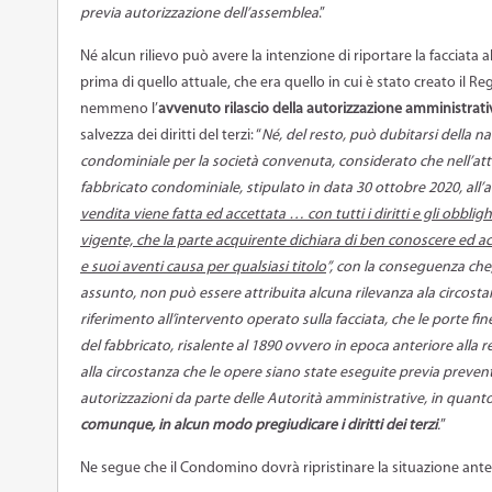
previa autorizzazione dell’assemblea
.”
Né alcun rilievo può avere la intenzione di riportare la facciata
prima di quello attuale, che era quello in cui è stato creato il
nemmeno l’
avvenuto rilascio della autorizzazione amministrati
salvezza dei diritti del terzi: “
Né, del resto, può dubitarsi della 
condominiale per la società convenuta, considerato che nell’att
fabbricato condominiale, stipulato in data 30 ottobre 2020, all’
vendita viene fatta ed accettata … con tutti i diritti e gli obb
vigente, che la parte acquirente dichiara di ben conoscere ed 
e suoi aventi causa per qualsiasi titolo
”, con la conseguenza che
assunto, non può essere attribuita alcuna rilevanza ala circost
riferimento all’intervento operato sulla facciata, che le porte fi
del fabbricato, risalente al 1890 ovvero in epoca anteriore all
alla circostanza che le opere siano state eseguite previa prevent
autorizzazioni da parte delle Autorità amministrative, in quant
comunque, in alcun modo pregiudicare i diritti dei terzi
.
”
Ne segue che il Condomino dovrà ripristinare la situazione anteri