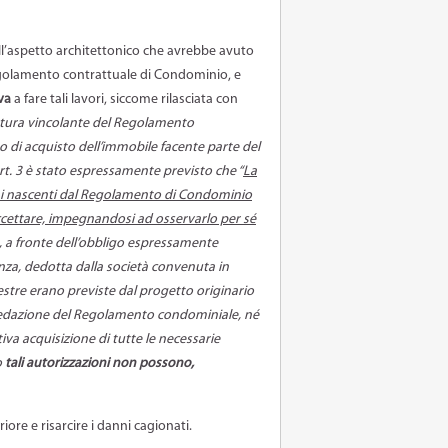
 all’aspetto architettonico che avrebbe avuto
 Regolamento contrattuale di Condominio, e
va
a fare tali lavori, siccome rilasciata con
natura vincolante del Regolamento
o di acquisto dell’immobile facente parte del
art. 3 è stato espressamente previsto che “
La
lighi nascenti dal Regolamento di Condominio
accettare, impegnandosi ad osservarlo per sé
, a fronte dell’obbligo espressamente
anza, dedotta dalla società convenuta in
nestre erano previste dal progetto originario
a redazione del Regolamento condominiale, né
iva acquisizione di tutte le necessarie
o
tali autorizzazioni non possono,
ore e risarcire i danni cagionati.