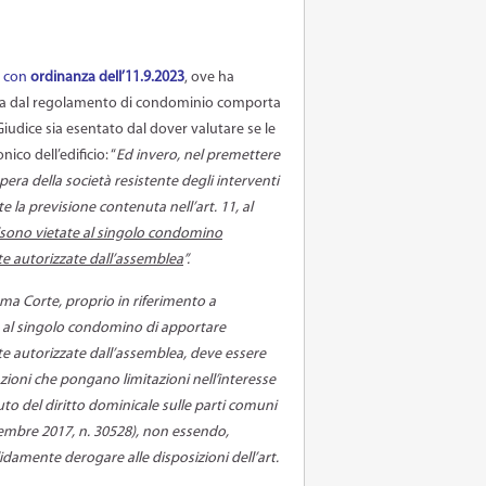
, con
ordinanza dell’11.9.2023
, ove ha
esta dal regolamento di condominio comporta
 Giudice sia esentato dal dover valutare se le
co dell’edificio: “
Ed invero, nel premettere
pera della società resistente degli interventi
e la previsione contenuta nell’art. 11, al
sono vietate al singolo condomino
e autorizzate dall’assemblea
”.
ma Corte, proprio in riferimento a
eto al singolo condomino di apportare
e autorizzate dall’assemblea, deve essere
nzioni che pongano limitazioni nell’interesse
to del diritto dominicale sulle parti comuni
 dicembre 2017, n. 30528), non essendo,
damente derogare alle disposizioni dell’art.