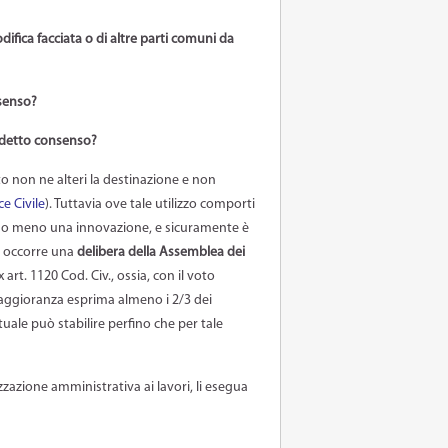
ifica facciata o di altre parti comuni da
nsenso?
i detto consenso?
 non ne alteri la destinazione e non
ce Civile
). Tuttavia ove tale utilizzo comporti
re o meno una innovazione, e sicuramente è
o, occorre una
delibera della Assemblea dei
art. 1120 Cod. Civ., ossia, con il voto
maggioranza esprima almeno i 2/3 dei
uale può stabilire perfino che per tale
zzazione amministrativa ai lavori, li esegua