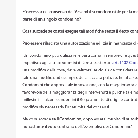
E’ necessario il consenso dell’Assemblea condominiale per la mod
parte di un singolo condomino?
Cosa succede se costui esegue tali modifiche senza il detto co
Può essere rilasciata una autorizzazione edilizia in mancanza d
Un condomino può utilizzare le parti comuni sempre che questo
impedisca agli altri condomini di fare altrettanto (
art. 1102 Codi
una modifica della cosa, deve valutarsi se ciò sia da considera
tale una modifica, ad esempio, della facciata palazzo. In tal cas
Condomini che approvi tale innovazione
, con la maggioranza ex 
favorevole della maggioranza degli intervenuti e purché tale 
millesimi. In alcuni condomini il Regolamento di origine contratt
modifica sia necessaria l’unanimità dei consensi.
Ma cosa accade
se il Condomino
, dopo essersi munito di autori
nonostante il voto contrario dell’Assemblea dei Condomini?