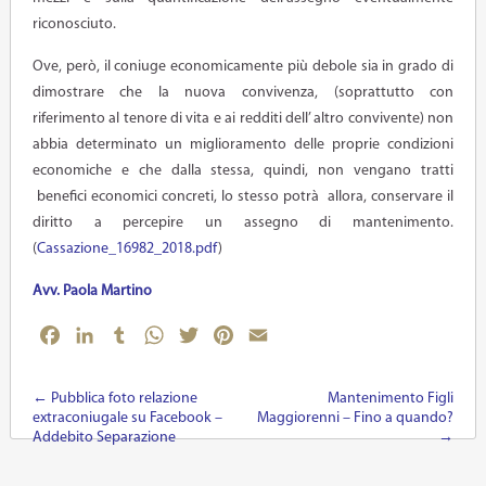
riconosciuto.
Ove, però, il coniuge economicamente più debole sia in grado di
dimostrare che la nuova convivenza, (soprattutto con
riferimento al tenore di vita e ai redditi dell’ altro convivente) non
abbia determinato un miglioramento delle proprie condizioni
economiche e che dalla stessa, quindi, non vengano tratti
benefici economici concreti, lo stesso potrà allora, conservare il
diritto a percepire un assegno di mantenimento.
(
Cassazione_16982_2018.pdf
)
Avv. Paola Martino
Facebook
LinkedIn
Tumblr
WhatsApp
Twitter
Pinterest
Email
←
Pubblica foto relazione
Mantenimento Figli
Post navigation
extraconiugale su Facebook –
Maggiorenni – Fino a quando?
Addebito Separazione
→