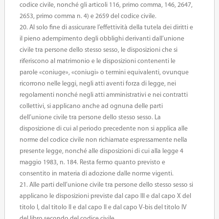
codice civile, nonché gli articoli 116, primo comma, 146, 2647,
2653, primo comma n. 4) e 2659 del codice civile.
20. Al solo fine di assicurare l’effettività della tutela dei diritti e
il pieno adempimento degli obblighi derivanti dall’unione
civile tra persone dello stesso sesso, le disposizioni che si
riferiscono al matrimonio e le disposizioni contenenti le
parole «coniuge», «coniugi» o termini equivalenti, ovunque
ricorrono nelle leggi, negli atti aventi forza di legge, nei
regolamenti nonché negli atti amministrativi e nei contratti
collettivi, si applicano anche ad ognuna delle parti
dell’unione civile tra persone dello stesso sesso. La
disposizione di cui al periodo precedente non si applica alle
norme del codice civile non richiamate espressamente nella
presente legge, nonché alle disposizioni di cui alla legge 4
maggio 1983, n. 184. Resta fermo quanto previsto e
consentito in materia di adozione dalle norme vigenti.
21. Alle parti dell’unione civile tra persone dello stesso sesso si
applicano le disposizioni previste dal capo III e dal capo X del
titolo I, dal titolo II e dal capo II e dal capo V-bis del titolo IV
del libro secondo del codice civile.