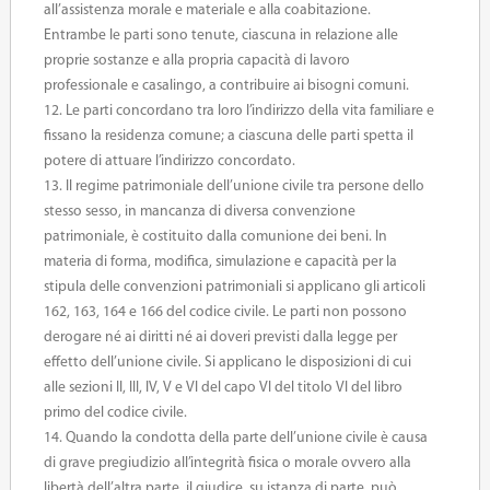
all’assistenza morale e materiale e alla coabitazione.
Entrambe le parti sono tenute, ciascuna in relazione alle
proprie sostanze e alla propria capacità di lavoro
professionale e casalingo, a contribuire ai bisogni comuni.
12. Le parti concordano tra loro l’indirizzo della vita familiare e
fissano la residenza comune; a ciascuna delle parti spetta il
potere di attuare l’indirizzo concordato.
13. Il regime patrimoniale dell’unione civile tra persone dello
stesso sesso, in mancanza di diversa convenzione
patrimoniale, è costituito dalla comunione dei beni. In
materia di forma, modifica, simulazione e capacità per la
stipula delle convenzioni patrimoniali si applicano gli articoli
162, 163, 164 e 166 del codice civile. Le parti non possono
derogare né ai diritti né ai doveri previsti dalla legge per
effetto dell’unione civile. Si applicano le disposizioni di cui
alle sezioni II, III, IV, V e VI del capo VI del titolo VI del libro
primo del codice civile.
14. Quando la condotta della parte dell’unione civile è causa
di grave pregiudizio all’integrità fisica o morale ovvero alla
libertà dell’altra parte, il giudice, su istanza di parte, può