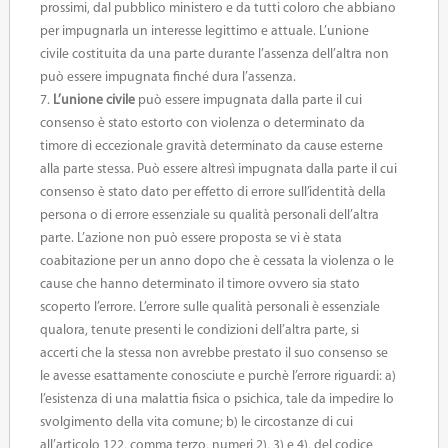
prossimi, dal pubblico ministero e da tutti coloro che abbiano
per impugnarla un interesse legittimo e attuale. L’unione
civile costituita da una parte durante l’assenza dell’altra non
può essere impugnata finché dura l’assenza.
7.
L’unione civile
può essere impugnata dalla parte il cui
consenso è stato estorto con violenza o determinato da
timore di eccezionale gravità determinato da cause esterne
alla parte stessa. Può essere altresì impugnata dalla parte il cui
consenso è stato dato per effetto di errore sull’identità della
persona o di errore essenziale su qualità personali dell’altra
parte. L’azione non può essere proposta se vi è stata
coabitazione per un anno dopo che è cessata la violenza o le
cause che hanno determinato il timore ovvero sia stato
scoperto l’errore. L’errore sulle qualità personali è essenziale
qualora, tenute presenti le condizioni dell’altra parte, si
accerti che la stessa non avrebbe prestato il suo consenso se
le avesse esattamente conosciute e purchè l’errore riguardi: a)
l’esistenza di una malattia fisica o psichica, tale da impedire lo
svolgimento della vita comune; b) le circostanze di cui
all’articolo 122, comma terzo, numeri 2), 3) e 4), del codice