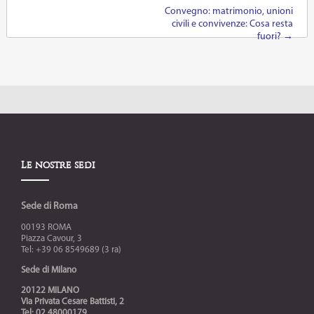
Convegno: matrimonio, unioni
Post navigation
civili e convivenze: Cosa resta
fuori?
→
Le nostre sedi
Sede di Roma
00193 ROMA
Piazza Cavour, 3
Tel: +39 06 8549689 (3 ra)
Sede di Milano
20122 MILANO
Via Privata Cesare Battisti, 2
Tel: 02 48000179