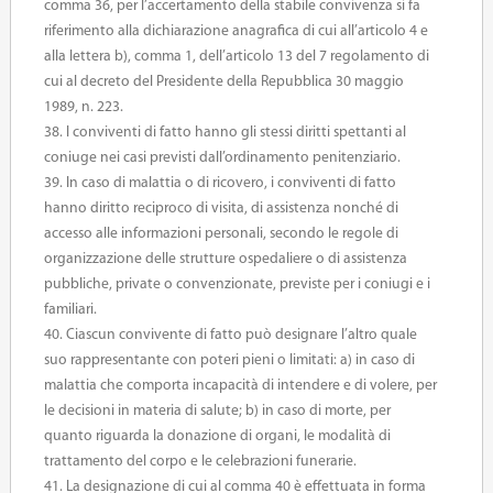
comma 36, per l’accertamento della stabile convivenza si fa
riferimento alla dichiarazione anagrafica di cui all’articolo 4 e
alla lettera b), comma 1, dell’articolo 13 del 7 regolamento di
cui al decreto del Presidente della Repubblica 30 maggio
1989, n. 223.
38. I conviventi di fatto hanno gli stessi diritti spettanti al
coniuge nei casi previsti dall’ordinamento penitenziario.
39. In caso di malattia o di ricovero, i conviventi di fatto
hanno diritto reciproco di visita, di assistenza nonché di
accesso alle informazioni personali, secondo le regole di
organizzazione delle strutture ospedaliere o di assistenza
pubbliche, private o convenzionate, previste per i coniugi e i
familiari.
40. Ciascun convivente di fatto può designare l’altro quale
suo rappresentante con poteri pieni o limitati: a) in caso di
malattia che comporta incapacità di intendere e di volere, per
le decisioni in materia di salute; b) in caso di morte, per
quanto riguarda la donazione di organi, le modalità di
trattamento del corpo e le celebrazioni funerarie.
41. La designazione di cui al comma 40 è effettuata in forma