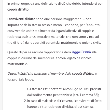
in primo luogo, dà una definizione di ciò che debba intendersi per
coppia di fatto.
I
conviventi di fatto
sono due persone maggiorenni – non
importa se dello stesso sesso o meno – che sono, per l’appunto,
conviventi e uniti stabilmente da legami affettivi di coppia e
reciproca assistenza morale e materiale, che non sono vincolati
(tra di loro ) da rapporti di parentela, matrimonio o unione civile.
Questo di per sé esclude l’applicazione della
legge Cirinnà
alle
coppie in cui uno dei membri sia ancora legato da vincolo
matrimoniale.
Questi i
diritti
che spettano al membro della
coppia di fatto
, in
forza di tale legge:
Gli stessi diritti spettanti al coniuge nei casi previsti
dall’ordinamento penitenziario (art. 1 comma 38);
in caso di malattia e di ricovero, i conviventi di fatto
hanno diritto reciproco di visita, di assistenza,