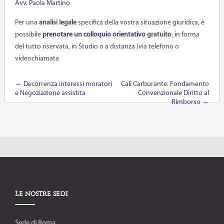
Avv. Paola Martino
Per una
analisi legale
specifica della vostra situazione giuridica, è
possibile
prenotare un colloquio orientativo
gratuito
, in forma
del tutto riservata, in Studio o a distanza (via telefono o
videochiamata
←
Decorrenza interessi moratori
Cali Carburante: Fondamento
Post navigation
e Negoziazione assistita
Convenzionale Diritto al
Rimborso
→
Le nostre sedi
Sede di Roma